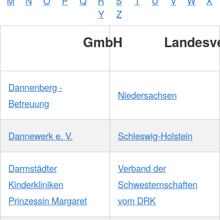
M
N
O
P
Q
R
S
T
U
V
W
X
Y
Z
GmbH
Landesv
Dannenberg -
Niedersachsen
Betreuung
Dannewerk e. V.
Schleswig-Holstein
Darmstädter
Verband der
Kinderkliniken
Schwesternschaften
Prinzessin Margaret
vom DRK