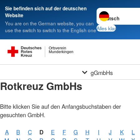
Sie befinden sich auf der deutschen
Sprache wechseln 
Website
You are on the German website, you can
Alles klar
use the switch to switch to the English one
Ortsverein
Munderkingen
gGmbHs
Rotkreuz GmbHs
Bitte klicken Sie auf den Anfangsbuchstaben der
gesuchten GmbH.
A
B
C
D
E
F
G
H
I
J
K
L