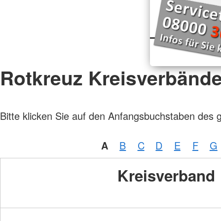
Rotkreuz Kreisverbänd
Bitte klicken Sie auf den Anfangsbuchstaben des 
A
B
C
D
E
F
G
Kreisverband