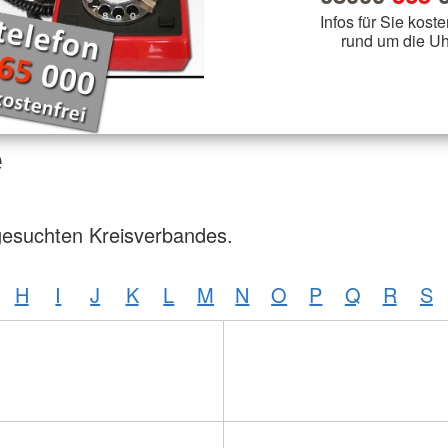
Infos für Sie koste
rund um die Uh
e
gesuchten Kreisverbandes.
H
I
J
K
L
M
N
O
P
Q
R
S