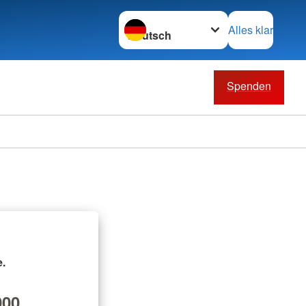
Sprache wechseln zu
Alles klar
Spenden
.
00