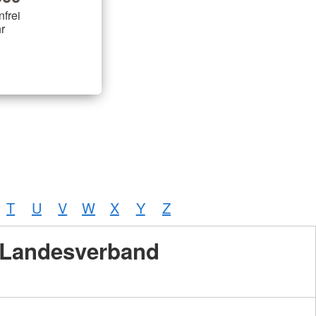
nfrei
r
T
U
V
W
X
Y
Z
Landesverband