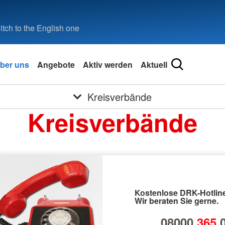
tch to the English one
ber uns
Angebote
Aktiv werden
Aktuell
Kreisverbände
Kreisverbände
Kostenlose DRK-Hotline
Wir beraten Sie gerne.
08000
365
0