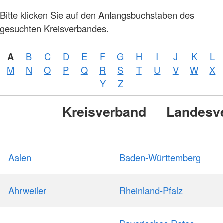
Bitte klicken Sie auf den Anfangsbuchstaben des
gesuchten Kreisverbandes.
A
B
C
D
E
F
G
H
I
J
K
L
M
N
O
P
Q
R
S
T
U
V
W
X
Y
Z
Kreisverband
Landesv
Aalen
Baden-Württemberg
Ahrweiler
Rheinland-Pfalz
Bayerisches Rotes