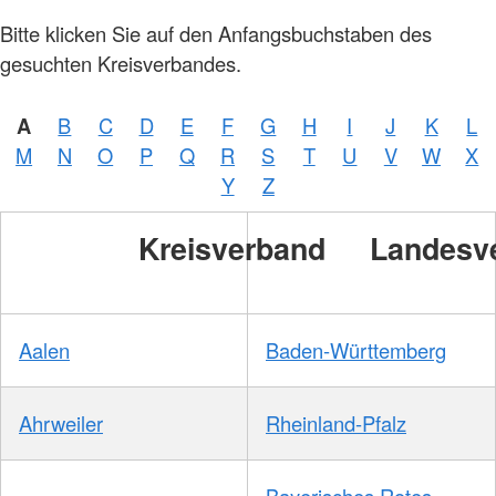
Bitte klicken Sie auf den Anfangsbuchstaben des
gesuchten Kreisverbandes.
A
B
C
D
E
F
G
H
I
J
K
L
M
N
O
P
Q
R
S
T
U
V
W
X
Y
Z
Kreisverband
Landesv
Aalen
Baden-Württemberg
Ahrweiler
Rheinland-Pfalz
Bayerisches Rotes