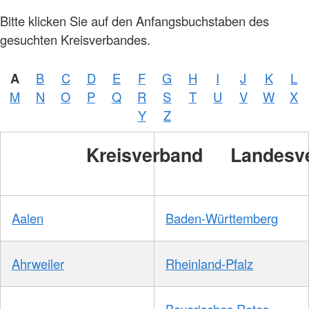
Bitte klicken Sie auf den Anfangsbuchstaben des
gesuchten Kreisverbandes.
A
B
C
D
E
F
G
H
I
J
K
L
M
N
O
P
Q
R
S
T
U
V
W
X
Y
Z
Kreisverband
Landesv
Aalen
Baden-Württemberg
Ahrweiler
Rheinland-Pfalz
Bayerisches Rotes