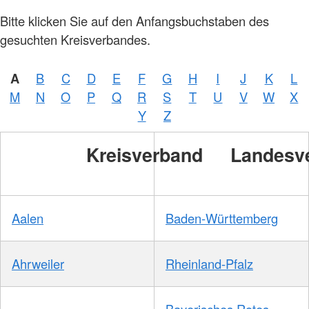
Bitte klicken Sie auf den Anfangsbuchstaben des
gesuchten Kreisverbandes.
A
B
C
D
E
F
G
H
I
J
K
L
M
N
O
P
Q
R
S
T
U
V
W
X
Y
Z
Kreisverband
Landesv
Aalen
Baden-Württemberg
Ahrweiler
Rheinland-Pfalz
Bayerisches Rotes