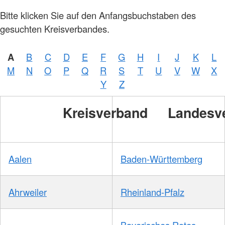
Bitte klicken Sie auf den Anfangsbuchstaben des
gesuchten Kreisverbandes.
A
B
C
D
E
F
G
H
I
J
K
L
M
N
O
P
Q
R
S
T
U
V
W
X
Y
Z
Kreisverband
Landesv
Aalen
Baden-Württemberg
Ahrweiler
Rheinland-Pfalz
Bayerisches Rotes