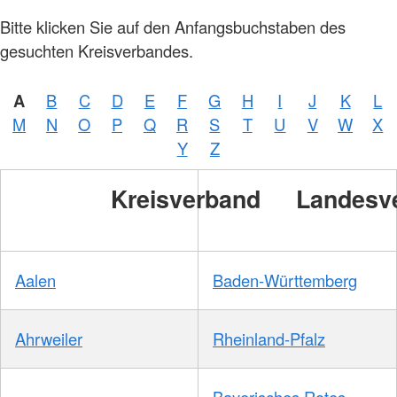
Bitte klicken Sie auf den Anfangsbuchstaben des
gesuchten Kreisverbandes.
A
B
C
D
E
F
G
H
I
J
K
L
M
N
O
P
Q
R
S
T
U
V
W
X
Y
Z
Kreisverband
Landesv
Aalen
Baden-Württemberg
Ahrweiler
Rheinland-Pfalz
Bayerisches Rotes