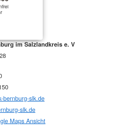
nfrei
r
burg im Salzlandkreis e. V
/28
0
150
k-bernburg-slk.de
rnburg-slk.de
ogle Maps Ansicht