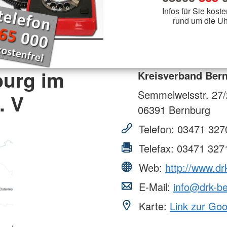
Infos für Sie koste
rund um die Uh
burg im
Kreisverband Bern
Semmelweisstr. 27
. V
06391
Bernburg
Telefon:
03471 327
Telefax:
03471 327
Web:
http://www.dr
E-Mail:
info@drk-be
Karte:
Link zur Go