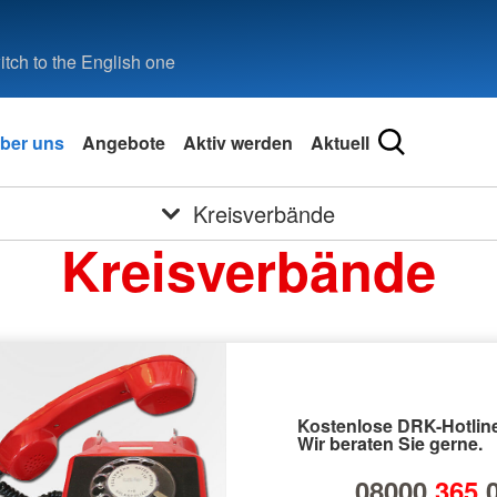
tch to the English one
ber uns
Angebote
Aktiv werden
Aktuell
Kreisverbände
Kreisverbände
Kostenlose DRK-Hotline
Wir beraten Sie gerne.
08000
365
0