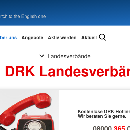
tch to the English one
ber uns
Angebote
Aktiv werden
Aktuell
Landesverbände
e DRK Landesverbä
Kostenlose DRK-Hotline
Wir beraten Sie gerne.
08000
365
0