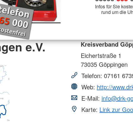
Infos für Sie koste
rund um die Uh
gen e.V.
Kreisverband Göpp
Eichertstraße 1
73035
Göppingen
Telefon:
07161 673
Web:
http://www.dr
E-Mail:
info@drk-g
Karte:
Link zur Go