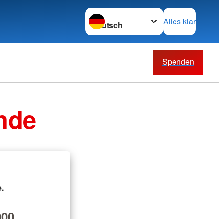
Sprache wechseln zu
Alles klar
Spenden
nde
.
00