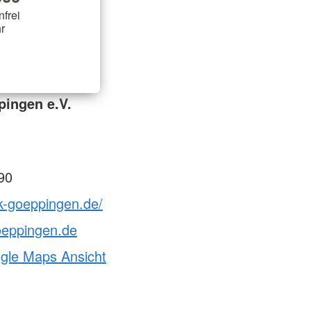
nfrei
r
ingen e.V.
90
k-goeppingen.de/
oeppingen.de
ogle Maps Ansicht