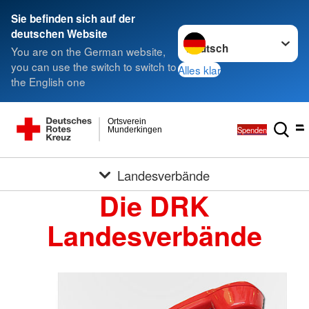
Sie befinden sich auf der
Sprache wechseln zu
deutschen Website
You are on the German website,
you can use the switch to switch to
Alles klar
the English one
Ortsverein
Spenden
Munderkingen
Landesverbände
Die DRK
Landesverbände