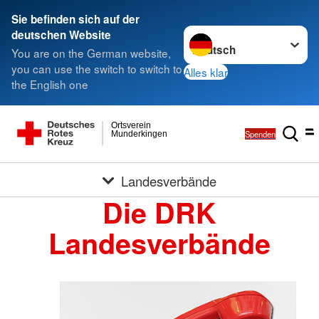
Sie befinden sich auf der
Sprache wechseln zu
deutschen Website
You are on the German website,
you can use the switch to switch to
Alles klar
the English one
Ortsverein
Spenden
Munderkingen
Landesverbände
Die DRK
Landesverbände