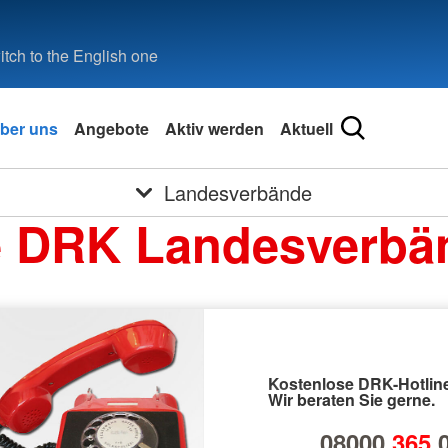
tch to the English one
ber uns
Angebote
Aktiv werden
Aktuell
Landesverbände
e DRK Landesverbä
Kostenlose DRK-Hotline
Wir beraten Sie gerne.
08000
365
0