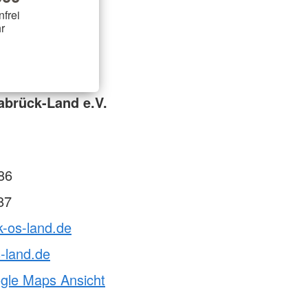
nfrei
r
abrück-Land e.V.
86
87
k-os-land.de
-land.de
ogle Maps Ansicht