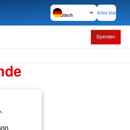
Sprache wechseln zu
Alles klar
Spenden
nde
.
00