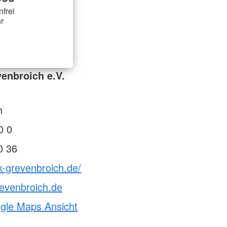
nfrei
r
enbroich e.V.
h
0 0
0 36
k-grevenbroich.de/
evenbroich.de
ogle Maps Ansicht