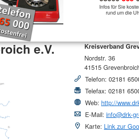
Infos für Sie koste
rund um die Uh
oich e.V.
Kreisverband Grev
Nordstr. 36
41515
Grevenbroic
Telefon:
02181 650
Telefax:
02181 650
Web:
http://www.dr
E-Mail:
info@drk-gr
Karte:
Link zur Go