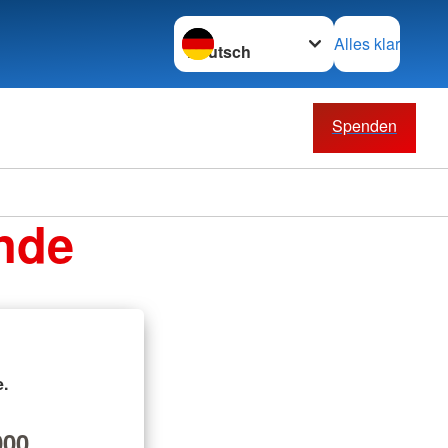
Sprache wechseln zu
Alles klar
Spenden
nde
.
00