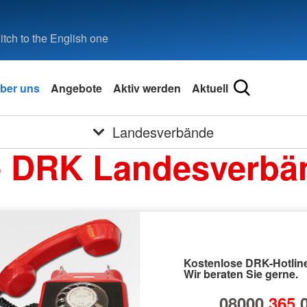
tch to the English one
ber uns
Angebote
Aktiv werden
Aktuell
Landesverbände
e DRK Landesverbä
Kostenlose DRK-Hotline
Wir beraten Sie gerne.
08000
365
0