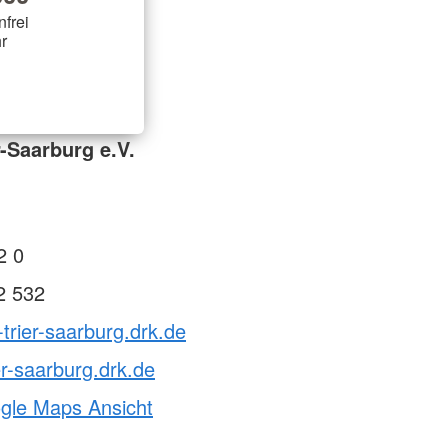
nfrei
r
-Saarburg e.V.
2 0
2 532
-trier-saarburg.drk.de
er-saarburg.drk.de
ogle Maps Ansicht