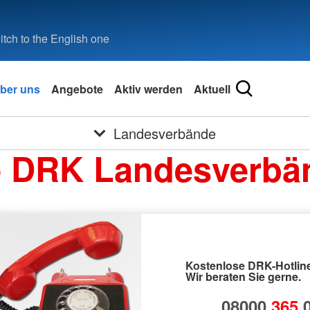
tch to the English one
ber uns
Angebote
Aktiv werden
Aktuell
Landesverbände
e DRK Landesverbä
Kostenlose DRK-Hotline
Wir beraten Sie gerne.
08000
365
0