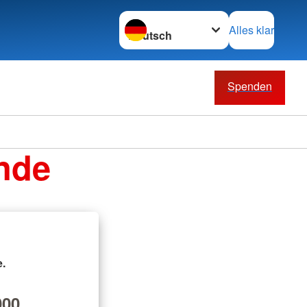
Sprache wechseln zu
Alles klar
Spenden
nde
.
00