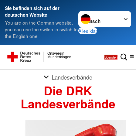
Sie befinden sich auf der
Sprache wechseln zu
deutschen Website
You are on the German website,
you can use the switch to switch to
Alles klar
the English one
Ortsverein
Spenden
Munderkingen
Landesverbände
Die DRK
Landesverbände