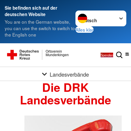
Sie befinden sich auf der
Sprache wechseln zu
deutschen Website
You are on the German website,
you can use the switch to switch to
Alles klar
the English one
Ortsverein
Spenden
Munderkingen
Landesverbände
Die DRK
Landesverbände