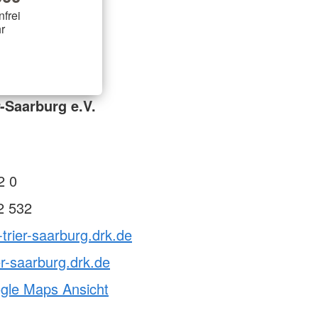
nfrei
r
-Saarburg e.V.
2 0
2 532
-trier-saarburg.drk.de
er-saarburg.drk.de
ogle Maps Ansicht