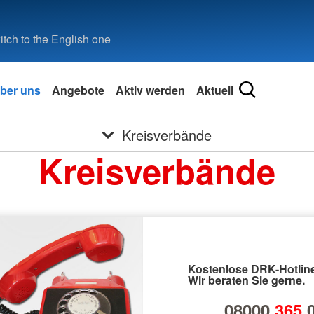
tch to the English one
ber uns
Angebote
Aktiv werden
Aktuell
Kreisverbände
Kreisverbände
Kostenlose DRK-Hotline
Wir beraten Sie gerne.
08000
365
0