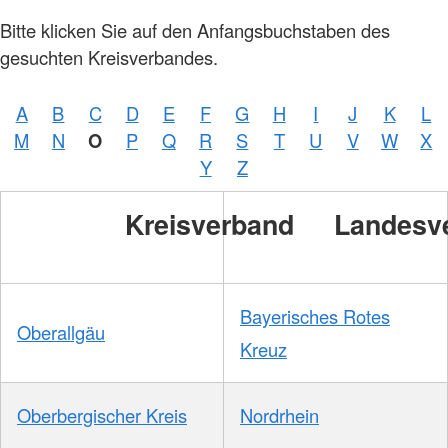
Bitte klicken Sie auf den Anfangsbuchstaben des
gesuchten Kreisverbandes.
A
B
C
D
E
F
G
H
I
J
K
L
M
N
O
P
Q
R
S
T
U
V
W
X
Y
Z
Kreisverband
Landesv
Bayerisches Rotes
Oberallgäu
Kreuz
Oberbergischer Kreis
Nordrhein