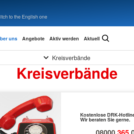
tch to the English one
ber uns
Angebote
Aktiv werden
Aktuell
Kreisverbände
Kreisverbände
Kostenlose DRK-Hotline
Wir beraten Sie gerne.
08000
365
0