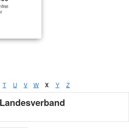
nfrei
r
T
U
V
W
X
Y
Z
Landesverband