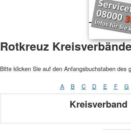
Rotkreuz Kreisverbänd
Bitte klicken Sie auf den Anfangsbuchstaben des 
A
B
C
D
E
F
G
Kreisverband