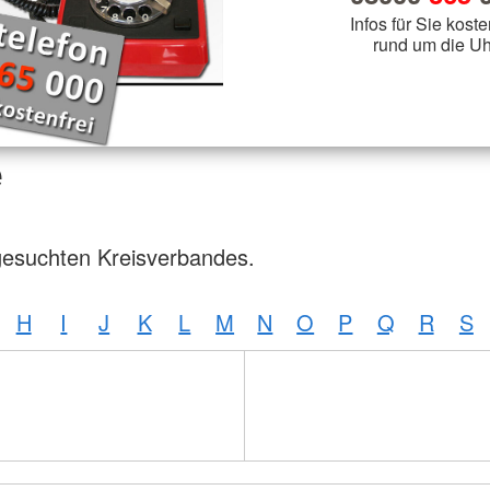
Infos für Sie koste
rund um die Uh
e
gesuchten Kreisverbandes.
H
I
J
K
L
M
N
O
P
Q
R
S