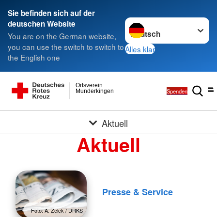
Sie befinden sich auf der
Sprache wechseln zu
deutschen Website
You are on the German website,
you can use the switch to switch to
Alles klar
the English one
Ortsverein
Spenden
Munderkingen
Aktuell
Aktuell
Presse & Service
Foto: A. Zelck / DRKS