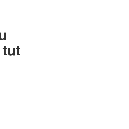
u
tut