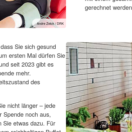
gerechnet werden
Andre Zelck / DRK
 dass Sie sich gesund
um ersten Mal dürfen Sie
nd seit 2023 gibt es
spende mehr.
eitszustand des
ie nicht länger – jede
er Spende noch aus,
en Sie etwas dazu. Für
em reichhaltigen Buffet