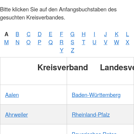
Bitte klicken Sie auf den Anfangsbuchstaben des
gesuchten Kreisverbandes.
A
B
C
D
E
F
G
H
I
J
K
L
M
N
O
P
Q
R
S
T
U
V
W
X
Y
Z
Kreisverband
Landesv
Aalen
Baden-Württemberg
Ahrweiler
Rheinland-Pfalz
Bayerisches Rotes