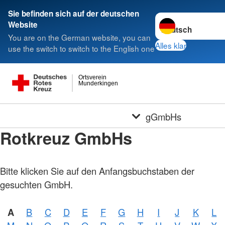
Sie befinden sich auf der deutschen
Sprache wechseln 
Website
You are on the German website, you can
Alles klar
use the switch to switch to the English one
Ortsverein
Munderkingen
gGmbHs
Rotkreuz GmbHs
Bitte klicken Sie auf den Anfangsbuchstaben der
gesuchten GmbH.
A
B
C
D
E
F
G
H
I
J
K
L