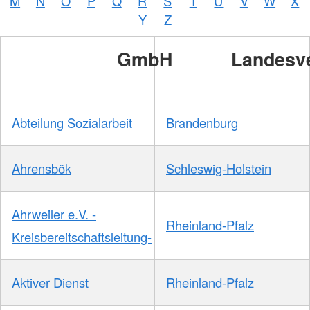
M
N
O
P
Q
R
S
T
U
V
W
X
Y
Z
GmbH
Landesv
Abteilung Sozialarbeit
Brandenburg
Ahrensbök
Schleswig-Holstein
Ahrweiler e.V. -
Rheinland-Pfalz
Kreisbereitschaftsleitung-
Aktiver Dienst
Rheinland-Pfalz