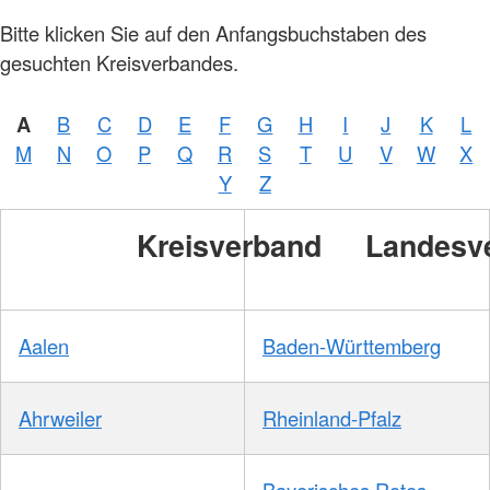
Bitte klicken Sie auf den Anfangsbuchstaben des
gesuchten Kreisverbandes.
A
B
C
D
E
F
G
H
I
J
K
L
M
N
O
P
Q
R
S
T
U
V
W
X
Y
Z
Kreisverband
Landesv
Aalen
Baden-Württemberg
Ahrweiler
Rheinland-Pfalz
Bayerisches Rotes