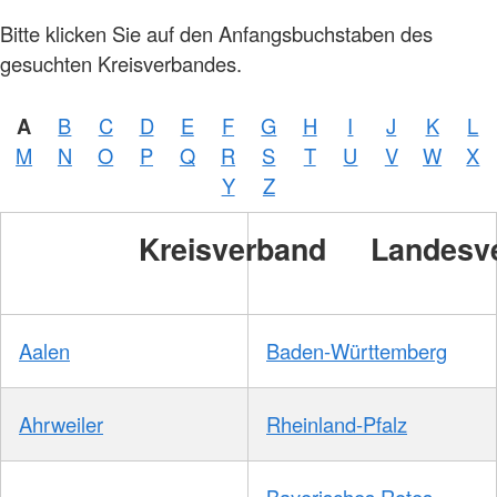
Bitte klicken Sie auf den Anfangsbuchstaben des
gesuchten Kreisverbandes.
A
B
C
D
E
F
G
H
I
J
K
L
M
N
O
P
Q
R
S
T
U
V
W
X
Y
Z
Kreisverband
Landesv
Aalen
Baden-Württemberg
Ahrweiler
Rheinland-Pfalz
Bayerisches Rotes